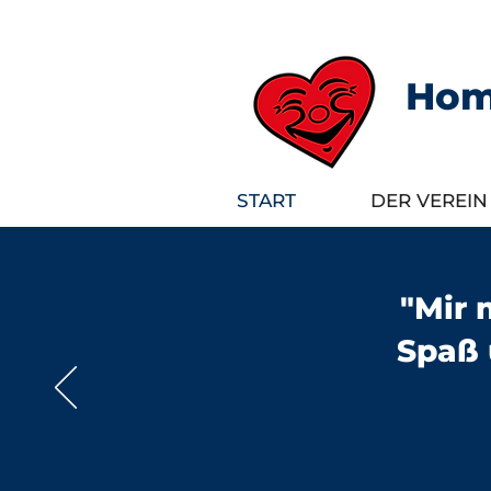
Homb
START
DER VEREIN
"Mir 
Spaß 