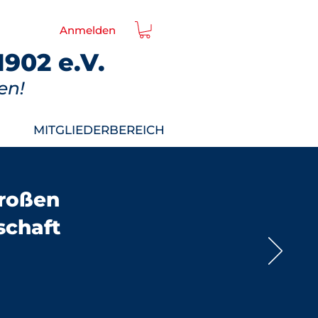
Anmelden
902 e.V.
en!
MITGLIEDERBEREICH
großen
schaft