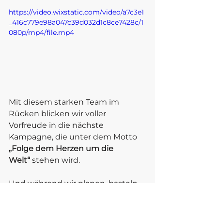
https://video.wixstatic.com/video/a7c3e1
_416c779e98a047c39d032d1c8ce7428c/1
080p/mp4/file.mp4
Mit diesem starken Team im 
Rücken blicken wir voller 
Vorfreude in die nächste 
Kampagne, die unter dem Motto 
„Folge dem Herzen um die 
Welt“
 stehen wird.
Und während wir planen, basteln 
und proben, rückt ein ganz 
besonderes Datum näher: