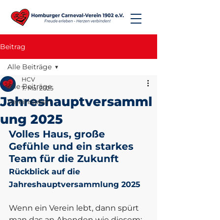
Beitrag
Alle Beiträge
HCV
Alle Beiträge
7. Mai 2025
Jahreshauptversamml
Vereinsleben
ung 2025
Volles Haus, große 
Gefühle und ein starkes 
Team für die Zukunft
Rückblick auf die 
Jahreshauptversammlung 2025
Wenn ein Verein lebt, dann spürt 
man das an Abenden wie diesem: 